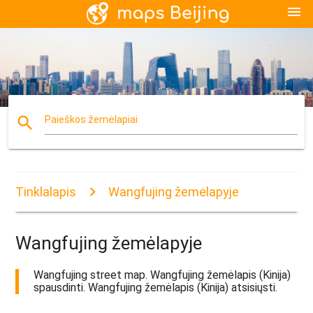
menu
search
Paieškos žemėlapiai
Tinklalapis
Wangfujing žemėlapyje
Wangfujing žemėlapyje
Wangfujing street map. Wangfujing žemėlapis (Kinija)
spausdinti. Wangfujing žemėlapis (Kinija) atsisiųsti.