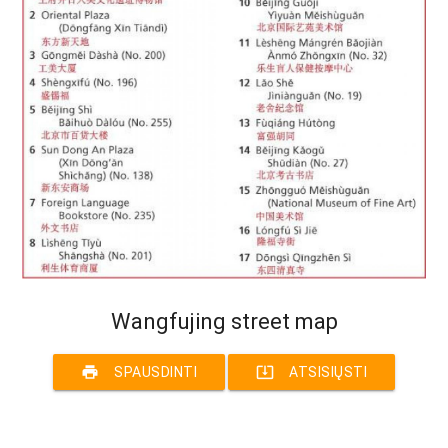
Wangfujing street map
print
system_update_alt
SPAUSDINTI
ATSISIŲSTI