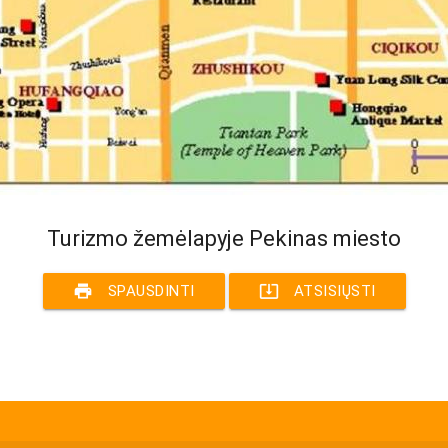
Turizmo žemėlapyje Pekinas miesto
print
system_update_alt
SPAUSDINTI
ATSISIŲSTI