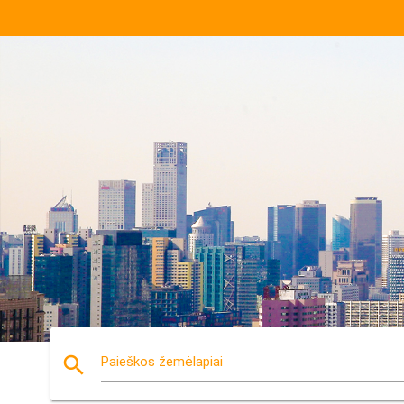
search
Paieškos žemėlapiai