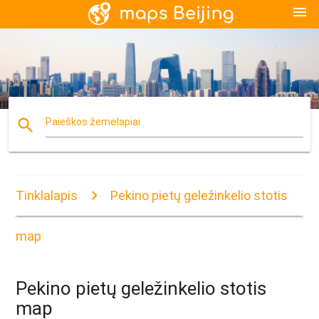
menu
search
Paieškos žemėlapiai
Tinklalapis
Pekino pietų geležinkelio stotis
map
Pekino pietų geležinkelio stotis
map